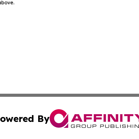
 above.
owered By