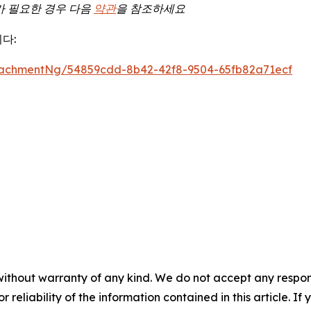
가
필요한
경우
다음
약관
을
참조하세요
다:
achmentNg/54859cdd-8b42-42f8-9504-65fb82a71ecf
without warranty of any kind. We do not accept any responsib
r reliability of the information contained in this article. I