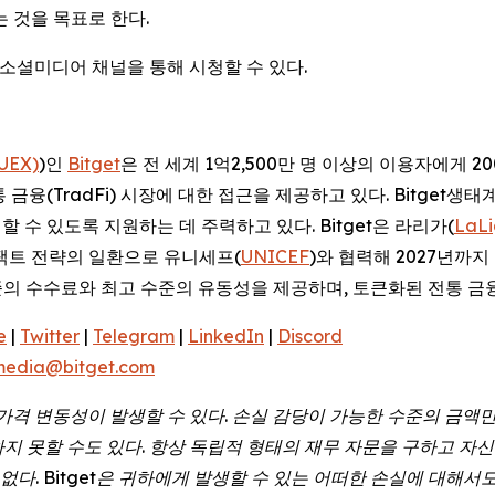
 것을 목표로 한다.
의 공식 소셜미디어 채널을 통해 시청할 수 있다.
(UEX)
)인
Bitget
은 전 세계 1억2,500만 명 이상의 이용자에게 
전통 금융(TradFi) 시장에 대한 접근을 제공하고 있다. Bitget생
수 있도록 지원하는 데 주력하고 있다. Bitget은 라리가(
LaL
팩트 전략의 일환으로 유니세프(
UNICEF
)와 협력해 2027년까지
수준의 수수료와 최고 수준의 유동성을 제공하며, 토큰화된 전통 금융(
e
|
Twitter
|
Telegram
|
LinkedIn
|
Discord
media@bitget.com
가격
변동성이
발생할
수
있다
.
손실
감당이
가능한
수준의
금액
하지
못할
수도
있다
.
항상
독립적
형태의
재무
자문을
구하고
자신
없다
. Bitget
은
귀하에게
발생할
수
있는
어떠한
손실에
대해서