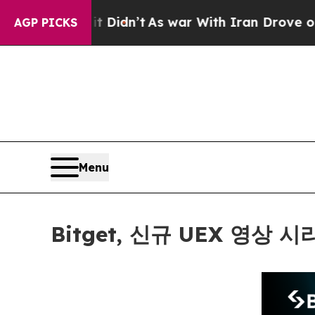
l, it Didn’t
As war With Iran Drove oil Prices H
AGP PICKS
Menu
Bitget, 신규 UEX 영상