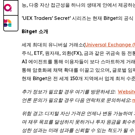
능, 다중 자산 접근성을 하나의 생태계 안에서 제공하는
‘UEX Traders’ Secret’ 시리즈는 현재 Bitget
Bitget
소개
세계 최대의 유니버설 거래소(
Universal Exchange 
주식, ETF, 원자재, 외환(FX), 금과 같은 귀금속 등 
AI 에이전트를 통해 이용자들이 보다 스마트하게 거래할 
통해 암호화폐 채택 확대를 이끌고 있으며, 글로벌 임
현재 Bitget은 전 세계 150개 지역에서 업계 최저 
추가
정보가
필요할
경우
여기를
방문하세요
:
Websit
언론
문의가
필요할
경우
다음
연락처로
문의하세요
:
위험
경고
:
디지털
자산
가격은
언제나
변동
가능하며
며
재무
목표를
달성하지
못하거나
투자
원금을
회수
성한
성과는
미래
성과를
신뢰할
수
있는
척도가
될
수