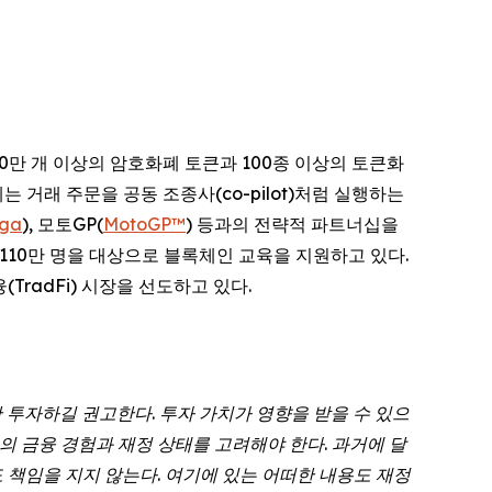
200만 개 이상의 암호화폐 토큰과 100종 이상의 토큰화
태계는 거래 주문을 공동 조종사(co-pilot)처럼 실행하는
iga
), 모토GP(
MotoGP™
) 등과의 전략적 파트너십을
 110만 명을 대상으로 블록체인 교육을 지원하고 있다.
TradFi) 시장을 선도하고 있다.
만
투자하길
권고한다
.
투자
가치가
영향을
받을
수
있으
의
금융
경험과
재정
상태를
고려해야
한다
.
과거에
달
도
책임을
지지
않는다
.
여기에
있는
어떠한
내용도
재정