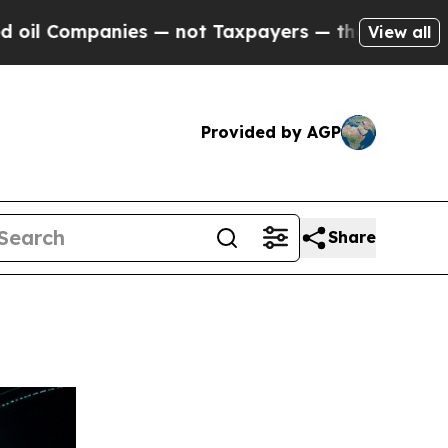
panies — not Taxpayers — the Chance to Cash in 
View all
Provided by AGP
Share