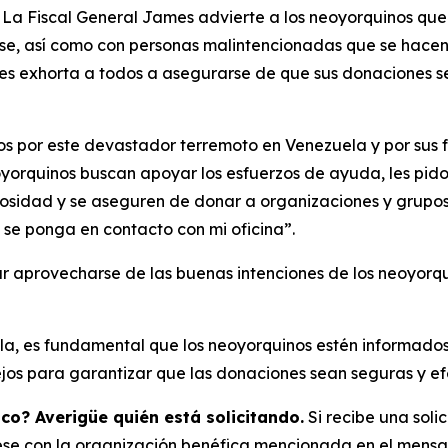
 La Fiscal General James advierte a los neoyorquinos qu
se, así como con personas malintencionadas que se hacen
es exhorta a todos a asegurarse de que sus donaciones se
os por este devastador terremoto en Venezuela y por sus f
oyorquinos buscan apoyar los esfuerzos de ayuda, les pid
osidad y se aseguren de donar a organizaciones y grupos
se ponga en contacto con mi oficina”.
r aprovecharse de las buenas intenciones de los neoyorq
a, es fundamental que los neoyorquinos estén informados 
ejos para garantizar que las donaciones sean seguras y ef
ico? Averigüe quién está solicitando.
Si recibe una soli
e con la organización benéfica mencionada en el mensaje o 