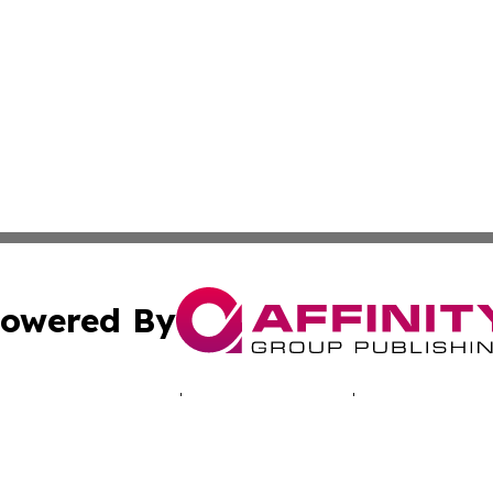
owered By
ubmit Press Release
Terms & Conditions
Copyright/DMCA
. dba Affinity Group Publishing & Good Morning! Latin Am