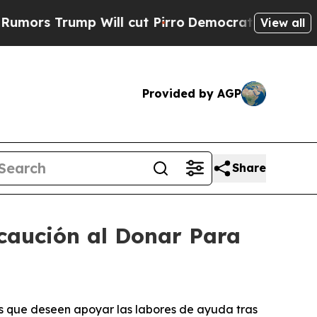
rump Will cut Pirro
Democratic Socialists of Am
View all
Provided by AGP
Share
ecaución al Donar Para
os que deseen apoyar las labores de ayuda tras