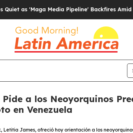
 'Maga Media Pipeline' Backfires Amid Rumors T
 Pide a los Neoyorquinos Pr
oto en Venezuela
Letitia James, ofreció hoy orientación a los neoyorquin