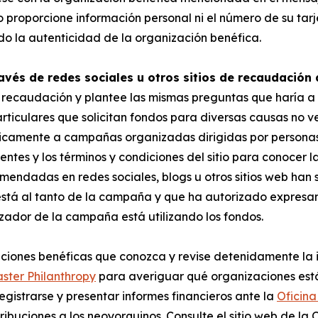
proporcione información personal ni el número de su tarje
do la autenticidad de la organización benéfica.
avés de redes sociales u otros sitios de recaudación
a recaudación y plantee las mismas preguntas que haría a 
rticulares que solicitan fondos para diversas causas no v
 únicamente a campañas organizadas dirigidas por persona
tes y los términos y condiciones del sitio para conocer la
endadas en redes sociales, blogs u otros sitios web han s
stá al tanto de la campaña y que ha autorizado expresame
zador de la campaña está utilizando los fondos.
iones benéficas que conozca y revise detenidamente la i
aster Philanthropy
para averiguar qué organizaciones está
gistrarse y presentar informes financieros ante la
Oficina
ntribuciones a los neoyorquinos. Consulte el sitio web de la