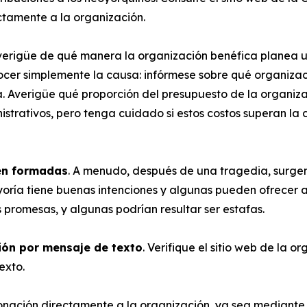
ectamente a la organización.
erigüe de qué manera la organización benéfica planea util
er simplemente la causa: infórmese sobre qué organizació
. Averigüe qué proporción del presupuesto de la organizac
istrativos, pero tenga cuidado si estos costos superan l
ién formadas
. A menudo, después de una tragedia, surge
ría tiene buenas intenciones y algunas pueden ofrecer a
 promesas, y algunas podrían resultar ser estafas.
ión por mensaje de texto
. Verifique el sitio web de la 
texto.
onación directamente a la organización, ya sea mediante